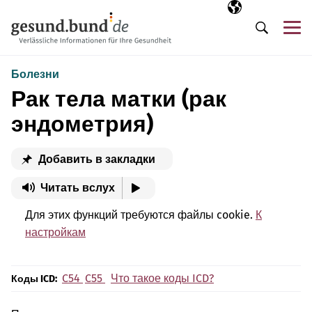
Пропустить навигацию
Выбранный язы
RU
М
Поиск
Болезни
Рак тела матки (рак
эндометрия)
Добавить в закладки
Читать вслух
Для этих функций требуются файлы cookie.
К
настройкам
C54
C55
Что такое коды ICD?
Коды ICD: