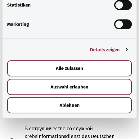
l
Statistiken
i
Повседневная жизнь
g
Marketing
u
n
g
Дополнительная
Details zeigen
s
a
информация
u
Alle zulassen
s
w
Auswahl erlauben
a
Данные об источниках
h
l
Ablehnen
В сотрудничестве со службой
Krebsinformationsdienst des Deutschen