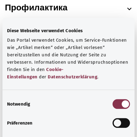
Профилактика
Diese Webseite verwendet Cookies
Раннее выявление
Das Portal verwendet Cookies, um Service-Funktionen
wie „Artikel merken“ oder „Artikel vorlesen“
bereitzustellen und die Nutzung der Seite zu
verbessern. Informationen und Widerspruchsoptionen
Диагностика
finden Sie in den
Cookie-
Einstellungen
der
Datenschutzerklärung
.
Лечение
E
Notwendig
i
n
w
Präferenzen
Последующее наблюдение
i
l