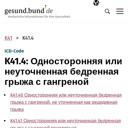
Пропустить навигацию
Выбранный язы
RU
М
Поиск
K41
K41.4
ICD-Code
K41.4: Односторонняя или
неуточненная бедренная
грыжа с гангреной
K41.40 Односторонняя или неуточненная бедренная
грыжа с гангреной, не уточненная как рецидивная
грыжа
K41.41 Односторонняя или неуточненная бедренная
грыжа с гангреной рецидивная