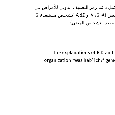
مل دائمًا رمز التصنيف الدولي للأمراض في
المستندات الطبية بعلامات إضافية لضمان التشخيص (A‏، G‏، V أو Z): A (تشخيص مستبعد)، G
The explanations of ICD and 
organization “Was hab’ ich?” gem