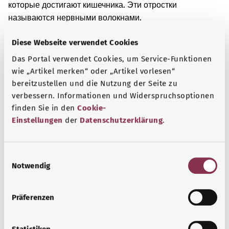
которые достигают кишечника. Эти отростки
называются нервными волокнами.
У вас повреждены нервные волокна или нервные
Diese Webseite verwendet Cookies
клетки, которые контролируют перистальтику
Das Portal verwendet Cookies, um Service-Funktionen
кишечника. Это возможно при травме спинного мозга.
wie „Artikel merken“ oder „Artikel vorlesen“
Помимо этого, такое может произойти и из-за других
bereitzustellen und die Nutzung der Seite zu
заболеваний, при которых повреждаются нервные
verbessern. Informationen und Widerspruchsoptionen
клетки.
finden Sie in den
Cookie-
При повреждении нервных волокон или нервных
Einstellungen
der
Datenschutzerklärung
.
клеток кишечника он больше не может нормально
функционировать. Это может вызвать запор. Также
E
возможно развитие недержания кала в кишечнике.
Notwendig
i
Дополнительные обозначения
n
w
Präferenzen
i
l
Указание
l
Statistiken