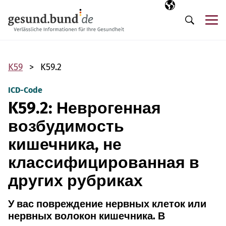
Пропустить навигацию
Выбранный язы
RU
М
Поиск
K59
K59.2
ICD-Code
K59.2: Неврогенная
возбудимость
кишечника, не
классифицированная в
других рубриках
У вас повреждение нервных клеток или
нервных волокон кишечника. В