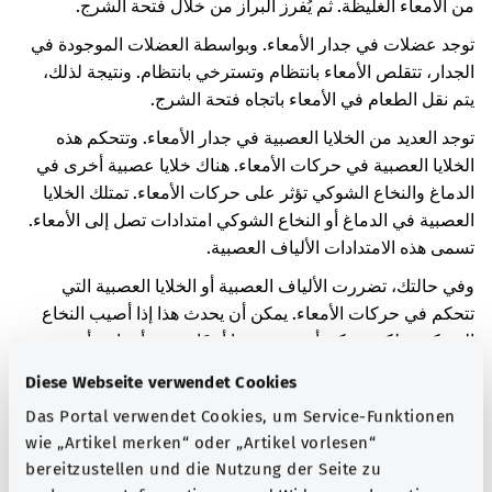
من الأمعاء الغليظة. ثم يُفرز البراز من خلال فتحة الشرج.
توجد عضلات في جدار الأمعاء. وبواسطة العضلات الموجودة في
الجدار، تتقلص الأمعاء بانتظام وتسترخي بانتظام. ونتيجة لذلك،
يتم نقل الطعام في الأمعاء باتجاه فتحة الشرج.
توجد العديد من الخلايا العصبية في جدار الأمعاء. وتتحكم هذه
الخلايا العصبية في حركات الأمعاء. هناك خلايا عصبية أخرى في
الدماغ والنخاع الشوكي تؤثر على حركات الأمعاء. تمتلك الخلايا
العصبية في الدماغ أو النخاع الشوكي امتدادات تصل إلى الأمعاء.
تسمى هذه الامتدادات الألياف العصبية.
وفي حالتك، تضررت الألياف العصبية أو الخلايا العصبية التي
تتحكم في حركات الأمعاء. يمكن أن يحدث هذا إذا أصيب النخاع
الشوكي. ولكن، يمكن أن يحدث هذا أيضًا بسبب أمراض أخرى
تتضرر فيها الخلايا العصبية.
Diese Webseite verwendet Cookies
إذا تضررت الألياف العصبية أو الخلايا العصبية للأمعاء، فلن يعود
Das Portal verwendet Cookies, um Service-Funktionen
بإمكان الأمعاء العمل بشكل طبيعي. وهذا يمكن أن يسبب
wie „Artikel merken“ oder „Artikel vorlesen“
الإمساك. وقد يحدث أيضًا أنك لم تعد قادرًا على حبس البراز في
bereitzustellen und die Nutzung der Seite zu
أمعائك.