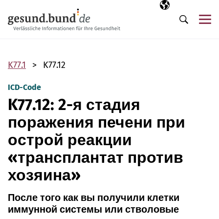
Пропустить навигацию
Выбранный язы
RU
М
Поиск
K77.1
K77.12
ICD-Code
K77.12: 2-я стадия
поражения печени при
острой реакции
«трансплантат против
хозяина»
После того как вы получили клетки
иммунной системы или стволовые