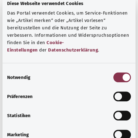
Diese Webseite verwendet Cookies
Повреждение печени может вызывать разные
Das Portal verwendet Cookies, um Service-Funktionen
симптомы. Например, печень может расщеплять
wie „Artikel merken“ oder „Artikel vorlesen“
меньшее количество желчных пигментов. Желчные
bereitzustellen und die Nutzung der Seite zu
пигменты образуются при разрушении старых клеток
verbessern. Informationen und Widerspruchsoptionen
крови. Если нарушено расщепление желчных
finden Sie in den
Cookie-
пигментов, кожа, например, может выглядеть желтой.
Einstellungen
der
Datenschutzerklärung
.
Дополнительные обозначения
E
Notwendig
i
n
Указание
w
Präferenzen
i
l
Источник
l
Statistiken
i
Предоставлено некоммерческой организацией Was
g
hab’ ich? GmbH по поручению Bundesministerium für
Marketing
u