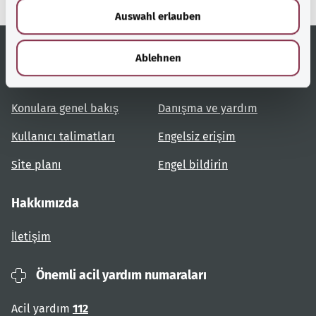
Auswahl erlauben
a
h
l
Ablehnen
Yardımcı bağlantılar
Hizmet
Konulara genel bakış
Danışma ve yardım
Kullanıcı talimatları
Engelsiz erişim
Site planı
Engel bildirin
Hakkımızda
İletişim
Önemli acil yardım numaraları
Acil yardım
112