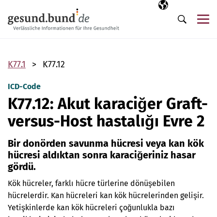
Gezinme menüsünü atla
Seçili dil
TR
Me
Arama
K77.1
K77.12
ICD-Code
K77.12: Akut karaciğer Graft-
versus-Host hastalığı Evre 2
Bir donörden savunma hücresi veya kan kök
hücresi aldıktan sonra karaciğeriniz hasar
gördü.
Kök hücreler, farklı hücre türlerine dönüşebilen
hücrelerdir. Kan hücreleri kan kök hücrelerinden gelişir.
Yetişkinlerde kan kök hücreleri çoğunlukla bazı