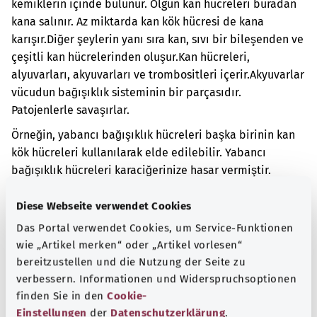
kemiklerin içinde bulunur. Olgun kan hücreleri buradan
kana salınır. Az miktarda kan kök hücresi de kana
karışır.
Diğer şeylerin yanı sıra kan, sıvı bir bileşenden ve
çeşitli kan hücrelerinden oluşur.
Kan hücreleri,
alyuvarları, akyuvarları ve trombositleri içerir.
Akyuvarlar
vücudun bağışıklık sisteminin bir parçasıdır.
Patojenlerle savaşırlar.
Örneğin, yabancı bağışıklık hücreleri başka birinin kan
kök hücreleri kullanılarak elde edilebilir. Yabancı
bağışıklık hücreleri karaciğerinize hasar vermiştir.
Karaciğerde hasar olduğunda, çeşitli şikayetler
Diese Webseite verwendet Cookies
görülebilir. Örneğin karaciğer daha az safra pigmenti
Das Portal verwendet Cookies, um Service-Funktionen
parçalayabilir. Safra pigmentleri, eski kan hücrelerinin
wie „Artikel merken“ oder „Artikel vorlesen“
parçalanması sonucu oluşur. Daha az safra pigmenti
bereitzustellen und die Nutzung der Seite zu
parçalandığında örneğin cilt sarı görünebilir.
verbessern. Informationen und Widerspruchsoptionen
Ek kodlar
finden Sie in den
Cookie-
Einstellungen
der
Datenschutzerklärung
.