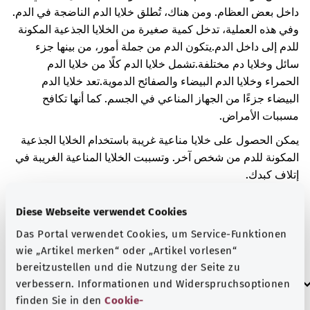
داخل بعض العظام. ومن هناك، تُطلق خلايا الدم الناضجة في الدم.
وفي هذه العملية، تدخل كمية صغيرة من الخلايا الجذعية المكونة
للدم إلى داخل الدم.
يتكون الدم من جملة أمور، من بينها جزء
سائل وخلايا دم مختلفة.
تشمل خلايا الدم كلًا من خلايا الدم
الحمراء وخلايا الدم البيضاء والصفائح الدموية.
تعد خلايا الدم
البيضاء جزءًا من الجهاز المناعي في الجسم. كما أنها تكافح
مسببات الأمراض.
يمكن الحصول على خلايا مناعية غريبة باستخدام الخلايا الجذعية
المكونة للدم من شخص آخر. وتسببت الخلايا المناعية الغريبة في
إتلاف كبدك.
في حالة تلف الكبد، يمكن أن تعاني من أعراض مختلفة. قد يقوم
Diese Webseite verwendet Cookies
الكبد بتكسير كمية أقل من الصبغات الصفراوية. تتكون أصباغ
الصفراء عندما تتحلل خلايا الدم القديمة. وعند تكسير كمية أقل
Das Portal verwendet Cookies, um Service-Funktionen
wie „Artikel merken“ oder „Artikel vorlesen“
من الصبغات الصفراوية، يبدو الجلد أصفر.
bereitzustellen und die Nutzung der Seite zu
العلامات الإضافية
verbessern. Informationen und Widerspruchsoptionen
finden Sie in den
Cookie-