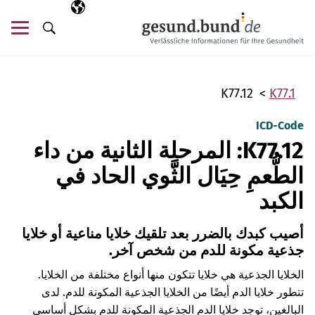
تخطي التنقل
AR
اللغة المختارة
قائ
البحث
K77.12
K77.1
ICD-Code
K77.12: المرحلة الثانية من داء
الطُّعمِ حِيَال الثَّوي الحاد في
الكبد
أصيب كبدك بالضرر بعد تلقيك خلايا مناعية أو خلايا
جذعية مكونة للدم من شخص آخر.
الخلايا الجذعية هي خلايا تتكون منها أنواع مختلفة من الخلايا.
تتطور خلايا الدم أيضًا من الخلايا الجذعية المكونة للدم. لدى
البالغين، توجد خلايا الدم الجذعية المكونة للدم بشكل أساسي