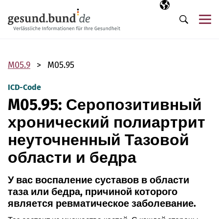
Пропустить навигацию
Выбранный язы
RU
М
Поиск
M05.9
M05.95
ICD-Code
M05.95: Серопозитивный
хронический полиартрит
неуточненный Тазовой
области и бедра
У вас воспаление суставов в области
таза или бедра, причиной которого
является ревматическое заболевание.