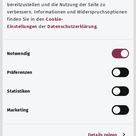
bereitzustellen und die Nutzung der Seite zu
Источник
verbessern. Informationen und Widerspruchsoptionen
finden Sie in den
Cookie-
Предоставлено некоммерческой организацией Was
Einstellungen
der
Datenschutzerklärung
.
hab’ ich? GmbH по поручению Bundesministerium für
Gesundheit (BMG, Федеральное министерство
здравоохранения).
E
Notwendig
i
n
w
Для хорошей осведомленности
Präferenzen
i
Другие статьи
l
l
Statistiken
i
g
Marketing
u
n
g
Details zeigen
s