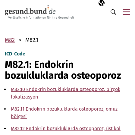
Gezinme menüsünü atla
Seçili dil
TR
Me
Arama
M82
M82.1
ICD-Code
M82.1: Endokrin
bozukluklarda osteoporoz
M82.10 Endokrin bozukluklarda osteoporoz, birçok
lokalizasyon
M82.11 Endokrin bozukluklarda osteoporoz, omuz
bölgesi
M82.12 Endokrin bozukluklarda osteoporoz, üst kol