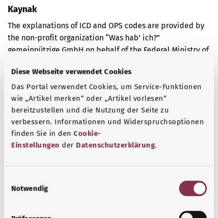
Kaynak
The explanations of ICD and OPS codes are provided by
the non-profit organization “Was hab’ ich?”
gemeinnützige GmbH on behalf of the Federal Ministry of
Health (BMG).
Diese Webseite verwendet Cookies
Das Portal verwendet Cookies, um Service-Funktionen
wie „Artikel merken“ oder „Artikel vorlesen“
bereitzustellen und die Nutzung der Seite zu
verbessern. Informationen und Widerspruchsoptionen
Kapsamlı bilgi
finden Sie in den
Cookie-
Diğer yazılar
Einstellungen
der
Datenschutzerklärung
.
E
Notwendig
i
n
w