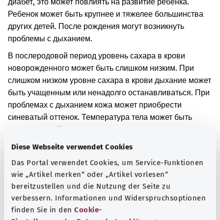
диабет, это может повлиять на развитие ребенка.
Ребенок может быть крупнее и тяжелее большинства
других детей. После рождения могут возникнуть
проблемы с дыханием.
В послеродовой период уровень сахара в крови
новорожденного может быть слишком низким. При
слишком низком уровне сахара в крови дыхание может
быть учащенным или ненадолго останавливаться. При
проблемах с дыханием кожа может приобрести
синеватый оттенок. Температура тела может быть
ниже нормы. Также возможны приступы судорог или
потеря сознания.
Diese Webseite verwendet Cookies
Дополнительные обозначения
Das Portal verwendet Cookies, um Service-Funktionen
wie „Artikel merken“ oder „Artikel vorlesen“
bereitzustellen und die Nutzung der Seite zu
verbessern. Informationen und Widerspruchsoptionen
Указание
finden Sie in den
Cookie-