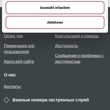
w
Auswahl erlauben
a
h
l
Ablehnen
Полезные ссылки
Услуги
Обзор тем
Консультация и помощь
Примечания для
Доступность
пользователя
Сообщение о проблемах с
Карта веб-сайта
доступностью
О нас
Контакты
Важные номера экстренных служб