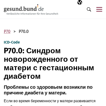
Пропустить навигацию
Выбранный язы
RU
М
Поиск
P70
P70.0
ICD-Code
P70.0: Синдром
новорожденного от
матери с гестационным
диабетом
Проблемы со здоровьем возникли по
причине диабета у матери.
Если во время беременности у матери развивается