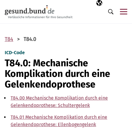
Navigation überspringen
Ausgewählte Sp
DE
Me
Suche
T84
T84.0
ICD-Code
T84.0: Mechanische
Komplikation durch eine
Gelenkendoprothese
T84.00 Mechanische Komplikation durch eine
Gelenkendoprothese: Schultergelenk
T84.01 Mechanische Komplikation durch eine
Gelenkendoprothese: Ellenbogengelenk