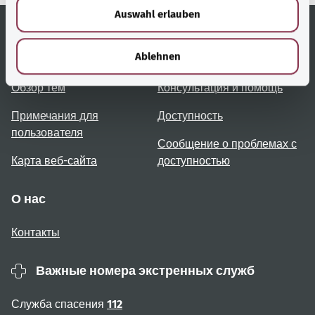
Auswahl erlauben
a
h
l
Полезные ссылки
Услуги
Ablehnen
Обзор тем
Консультация и помощь
Примечания для
Доступность
пользователя
Сообщение о проблемах с
Карта веб-сайта
доступностью
О нас
Контакты
Важные номера экстренных служб
Служба спасения
112