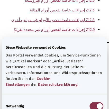
Z12.5 إجراءات خاصة لفحص أورام البروستاتا
Z12.6 إجراءات خاصة لفحص أورام المثانة
Z12.8 إجراءات خاصة لفحص الأورام في مواضع أخرى
Z12.9 إجراءات خاصة لفحص أورام غير محددة تقريبًا
إرشاد
Diese Webseite verwendet Cookies
Das Portal verwendet Cookies, um Service-Funktionen
wie „Artikel merken“ oder „Artikel vorlesen“
المصدر
bereitzustellen und die Nutzung der Seite zu
The explanations of ICD and OPS codes are provided by
verbessern. Informationen und Widerspruchsoptionen
the non-profit organization “Was hab’ ich?”
finden Sie in den
Cookie-
gemeinnützige GmbH on behalf of the Federal Ministry of
Einstellungen
der
Datenschutzerklärung
.
Health (BMG).
E
Notwendig
i