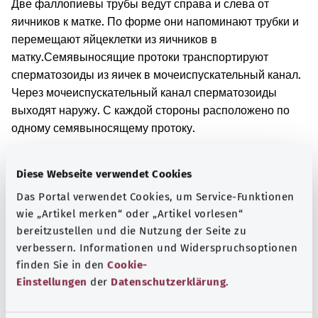
Две фаллопиевы трубы ведут справа и слева от
яичников к матке. По форме они напоминают трубки и
перемещают яйцеклетки из яичников в
матку.
Семявыносящие протоки транспортируют
сперматозоиды из яичек в мочеиспускательный канал.
Через мочеиспускательный канал сперматозоиды
выходят наружу. С каждой стороны расположено по
одному семявыносящему протоку.
Дополнительные обозначения
Diese Webseite verwendet Cookies
Das Portal verwendet Cookies, um Service-Funktionen
wie „Artikel merken“ oder „Artikel vorlesen“
Указание
bereitzustellen und die Nutzung der Seite zu
verbessern. Informationen und Widerspruchsoptionen
finden Sie in den
Cookie-
Источник
Einstellungen
der
Datenschutzerklärung
.
Предоставлено некоммерческой организацией Was