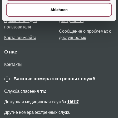
h
l
Ablehnen
Обзор тем
Консультация и помощь
Примечания для
Доступность
пользователя
Сообщение о проблемах с
Карта веб-сайта
доступностью
О нас
Контакты
Важные номера экстренных служб
Служба спасения
112
Дежурная медицинская служба
116117
Другие номера экстренных служб