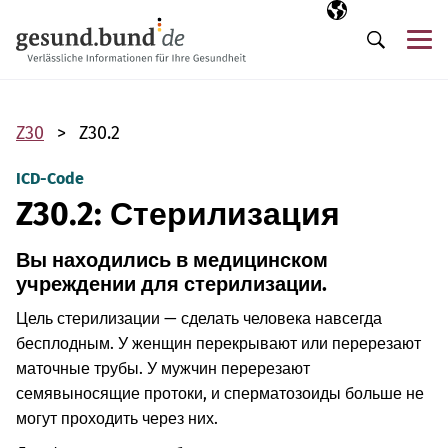
Пропустить навигацию
Выбранный язы
RU
М
Поиск
Z30
Z30.2
ICD-Code
Z30.2: Стерилизация
Вы находились в медицинском
учреждении для стерилизации.
Цель стерилизации — сделать человека навсегда
бесплодным. У женщин перекрывают или перерезают
маточные трубы. У мужчин перерезают
семявыносящие протоки, и сперматозоиды больше не
могут проходить через них.