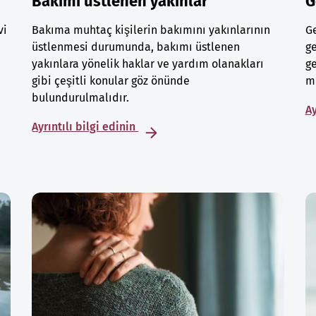
Bakımı üstlenen yakınlar
G
vi
Bakıma muhtaç kişilerin bakımını yakınlarının
Ge
üstlenmesi durumunda, bakımı üstlenen
ge
yakınlara yönelik haklar ve yardım olanakları
ge
gibi çeşitli konular göz önünde
mu
bulundurulmalıdır.
Ay
Ayrıntılı bilgi edinin