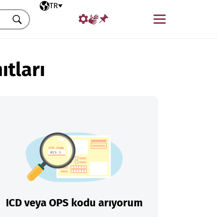
Seçili dil
TR
Menü
Ara
ıtları
ICD veya OPS kodu arıyorum