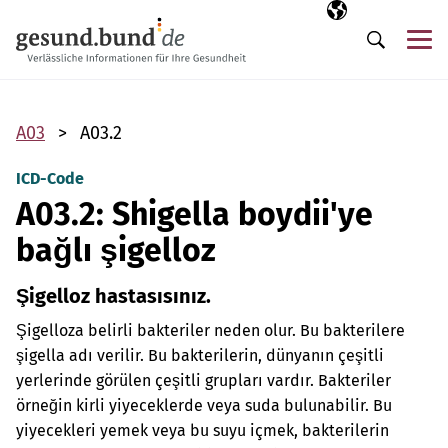
Gezinme menüsünü atla
Seçili dil
TR
Me
Arama
A03
A03.2
ICD-Code
A03.2: Shigella boydii'ye
bağlı şigelloz
Şigelloz hastasısınız.
Şigelloza belirli bakteriler neden olur. Bu bakterilere
şigella adı verilir. Bu bakterilerin, dünyanın çeşitli
yerlerinde görülen çeşitli grupları vardır. Bakteriler
örneğin kirli yiyeceklerde veya suda bulunabilir. Bu
yiyecekleri yemek veya bu suyu içmek, bakterilerin