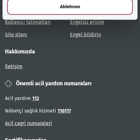
l
Ablehnen
Konulara genel bakış
Danışma ve yardım
Kullanıcı talimatları
Engelsiz erişim
Site planı
Engel bildirin
Hakkımızda
İletişim
Önemli acil yardım numaraları
Acil yardım
112
Nöbetçi sağlık hizmeti
116117
Acil cagri numaralari