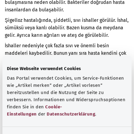
bulaşmasına neden olabilir. Bakteriler doğrudan hasta
insanlardan da bulaşabilir.
Şigelloz hastalığında, şiddetli, sıvı ishaller görülür. İshal,
sümüksü veya kanlı olabilir. Bazen kusma da meydana
gelir. Ayrıca karın ağrıları ve ateş de görülebilir.
İshaller nedeniyle çok fazla sıvı ve önemli besin
maddeleri kaybedilir. Bunun yanı sıra hasta kendini çok
güçsüz hissedebilir. Bakteriler, bağırsakta derin yaralara
veya bağırsağın genişlemesine neden olabilir. Bu da ağır
Diese Webseite verwendet Cookies
hastalığa neden olur.
Das Portal verwendet Cookies, um Service-Funktionen
wie „Artikel merken“ oder „Artikel vorlesen“
Ek kodlar
bereitzustellen und die Nutzung der Seite zu
verbessern. Informationen und Widerspruchsoptionen
finden Sie in den
Cookie-
Not
Einstellungen
der
Datenschutzerklärung
.