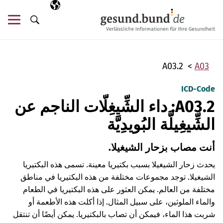
تخطي التنقل
AR
اللغة المختارة
قائ
البحث
A03.2
A03
ICD-Code
A03.2: داء الشِّيغِلّات الناجم عن
الشِّيغِيلَّة البُويدِيَّة
أنت مصاب بزحار الشيغيلا.
يحدث زحار الشيغيلا بسبب بكتيريا معينة. تسمى هذه البكتيريا
الشيغيلا. توجد مجموعات مختلفة من هذه البكتيريا في مناطق
مختلفة من العالم. يمكن العثور على هذه البكتيريا في الطعام
والماء الملوثين، على سبيل المثال. إذا أكلت هذه الأطعمة أو
شربت هذا الماء، فيمكن أن تصاب بالبكتيريا. يمكن أيضًا أن تنتقل