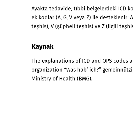
Ayakta tedavide, tıbbi belgelerdeki ICD ko
ek kodlar (A, G, V veya Z) ile desteklenir:
teşhis), V (şüpheli teşhis) ve Z (ilgili teş
Kaynak
The explanations of ICD and OPS codes a
organization “Was hab’ ich?” gemeinnütz
Ministry of Health (BMG).