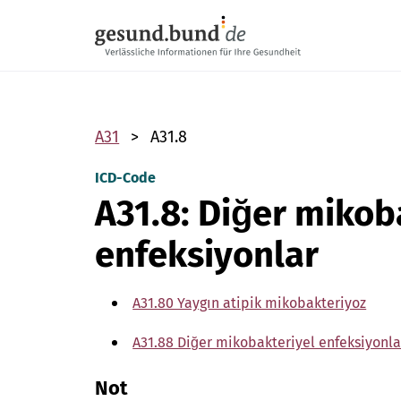
Gezinme menüsünü atla
A31
A31.8
ICD-Code
A31.8: Diğer mikob
enfeksiyonlar
A31.80 Yaygın atipik mikobakteriyoz
A31.88 Diğer mikobakteriyel enfeksiyonla
Not