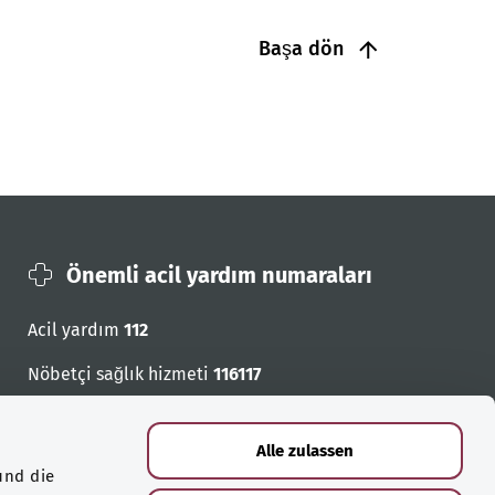
Başa dön
Önemli acil yardım numaraları
Acil yardım
112
Nöbetçi sağlık hizmeti
116117
Acil cagri numaralari
Alle zulassen
und die