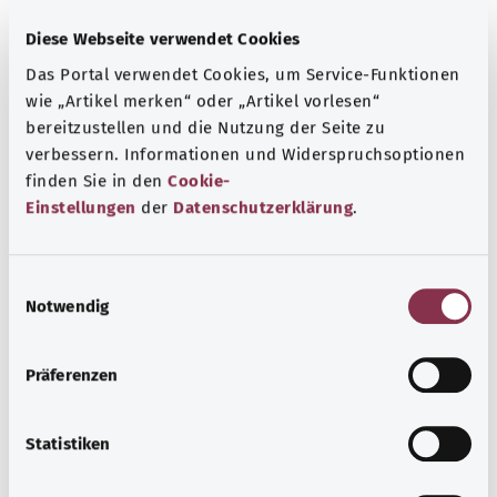
Diese Webseite verwendet Cookies
Das Portal verwendet Cookies, um Service-Funktionen
wie „Artikel merken“ oder „Artikel vorlesen“
bereitzustellen und die Nutzung der Seite zu
verbessern. Informationen und Widerspruchsoptionen
Beratung und Hilfe
finden Sie in den
Cookie-
Einstellungen
der
Datenschutzerklärung
.
Eine Auswahl verschiedener Beratungs- und
Informationsangebote zu bestimmten
Gesundheitsthemen.
E
Notwendig
Mehr erfahren
i
n
w
Präferenzen
i
l
l
Statistiken
i
g