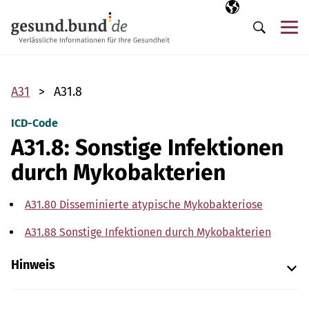
Navigation überspringen
Ausgewählte Sp
DE
Me
Suche
A31
A31.8
ICD-Code
A31.8: Sonstige Infektionen
durch Mykobakterien
A31.80 Disseminierte atypische Mykobakteriose
A31.88 Sonstige Infektionen durch Mykobakterien
Hinweis