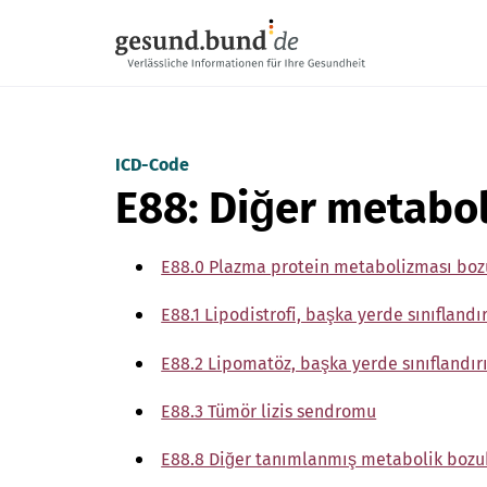
Gezinme menüsünü atla
ICD-Code
E88: Diğer metabol
E88.0 Plazma protein metabolizması bozu
E88.1 Lipodistrofi, başka yerde sınıfland
E88.2 Lipomatöz, başka yerde sınıflandı
E88.3 Tümör lizis sendromu
E88.8 Diğer tanımlanmış metabolik bozu