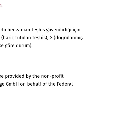
ış
du her zaman teşhis güvenilirliği için
 A (hariç tutulan teşhis), G (doğrulanmış
hise göre durum).
re provided by the non-profit
ige GmbH on behalf of the Federal