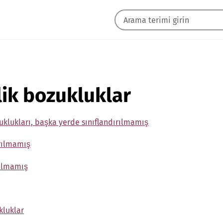
ik bozukluklar
klukları, başka yerde sınıflandırılmamış
ırılmamış
rılmamış
kluklar