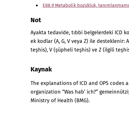
E88.9 Metabolik bozukluk, tanımlanmam
Not
Ayakta tedavide, tıbbi belgelerdeki ICD ko
ek kodlar (A, G, V veya Z) ile desteklenir:
teşhis), V (şüpheli teşhis) ve Z (ilgili teş
Kaynak
The explanations of ICD and OPS codes a
organization “Was hab’ ich?” gemeinnütz
Ministry of Health (BMG).