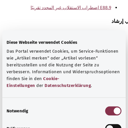
E88.9 اضطراب الاستقلاب غير المحدد تقريبًا
إرشاد
Diese Webseite verwendet Cookies
المصدر
Das Portal verwendet Cookies, um Service-Funktionen
The explanations of ICD and OPS codes are provided by
wie „Artikel merken“ oder „Artikel vorlesen“
the non-profit organization “Was hab’ ich?”
bereitzustellen und die Nutzung der Seite zu
gemeinnützige GmbH on behalf of the Federal Ministry of
verbessern. Informationen und Widerspruchsoptionen
Health (BMG).
finden Sie in den
Cookie-
Einstellungen
der
Datenschutzerklärung
.
E
Notwendig
i
رجوع إلى الأعلى
n
w