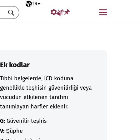
Seçili dil
TR
Menü
Ara
Ek kodlar
Tıbbi belgelerde, ICD koduna
genellikle teşhisin güvenilirliği veya
vücudun etkilenen tarafını
tanımlayan harfler eklenir.
G:
Güvenilir teşhis
V:
Şüphe