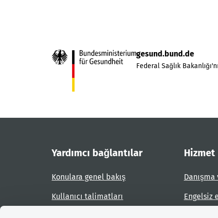
gesund.bund.de
Federal Sağlık Bakanlığı'nı
Yardımcı bağlantılar
Hizmet
Konulara genel bakış
Danışma 
Kullanıcı talimatları
Engelsiz 
Site planı
Engel bil