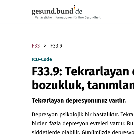
Gezinme menüsünü atla
F33
F33.9
ICD-Code
F33.9: Tekrarlayan
bozukluk, tanıml
Tekrarlayan depresyonunuz vardır.
Depresyon psikolojik bir hastalıktır. Tek
birden fazla depresyon evreleri vardır. Bu 
şiddetlerde olabilir. Günümüzde depresyonu