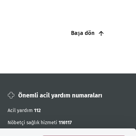
Başa dön
Önemli acil yardım numaraları
Acil yardım
112
Nöbetçi sağlık hizmeti
116117
Acil cagri numaralari