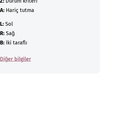
Z:
Durum kriteri
A:
Hariç tutma
L:
Sol
R:
Sağ
B:
İki taraflı
Diğer bilgiler