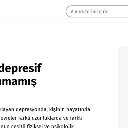
 depresif
anmamış
rarlayan depresyonda, kişinin hayatında
evreler farklı uzunluklarda ve farklı
n çeşitli fiziksel ve psikolojik