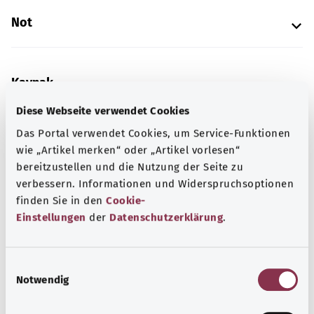
Not
Kaynak
Federal Sağlık Bakanlığı (BMG) adına "Was hab' ich?"
Diese Webseite verwendet Cookies
gemeinnützige GmbH tarafından sağlanmıştır.
Das Portal verwendet Cookies, um Service-Funktionen
wie „Artikel merken“ oder „Artikel vorlesen“
bereitzustellen und die Nutzung der Seite zu
Kapsamlı bilgi
verbessern. Informationen und Widerspruchsoptionen
finden Sie in den
Cookie-
Diğer yazılar
Einstellungen
der
Datenschutzerklärung
.
E
Notwendig
i
n