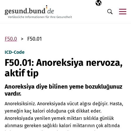
Gezinme menüsünü atla
Seçili dil
TR
Me
Arama
F50.0
F50.01
ICD-Code
F50.01: Anoreksiya nervoza,
aktif tip
Anoreksiya diye bilinen yeme bozukluğunuz
vardır.
Anoreksiksiniz. Anoreksiyada vücut algısı değişir. Hasta,
yemeğin kaç kalori olduğuna çok dikkat eder.
Anoreksiyada yenilen yemek miktarı sıklıkla günlük
alınması gereken sağlıklı kalori miktarının çok altında