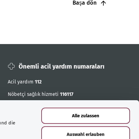
Başa dön
Önemli acil yardım numaraları
Acil yardım
112
Nöbetçi sağlık hizmeti
116117
Acil cagri numaralari
Alle zulassen
und die
Auswahl erlauben