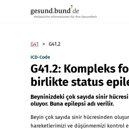
Gezinme menüsünü atla
G41
G41.2
ICD-Code
G41.2: Kompleks fo
birlikte status epi
Beyninizdeki çok sayıda sinir hücresi 
oluyor. Buna epilepsi adı verilir.
Beyin çok sayıda sinir hücresinden oluşur. 
hareketlerimizi ve düşünmemizi kontrol ed