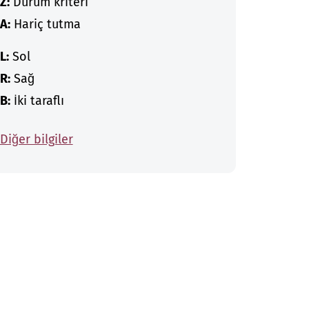
Z:
Durum kriteri
A:
Hariç tutma
L:
Sol
R:
Sağ
B:
İki taraflı
Diğer bilgiler