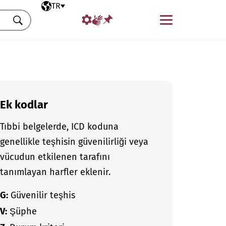
Seçili dil
TR
Menü
Ara
Ek kodlar
Tıbbi belgelerde, ICD koduna
genellikle teşhisin güvenilirliği veya
vücudun etkilenen tarafını
tanımlayan harfler eklenir.
G:
Güvenilir teşhis
V:
Şüphe