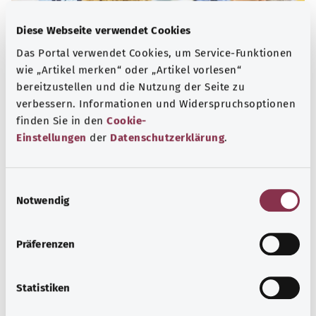
Diese Webseite verwendet Cookies
Das Portal verwendet Cookies, um Service-Funktionen
wie „Artikel merken“ oder „Artikel vorlesen“
bereitzustellen und die Nutzung der Seite zu
verbessern. Informationen und Widerspruchsoptionen
Epilepsie
finden Sie in den
Cookie-
Einstellungen
der
Datenschutzerklärung
.
Bei einer Epilepsie sind das Gehirn oder einzelne
Hirnbereiche übermäßig aktiv. Medikamente können
Anfällen vorbeugen und so eine gute Lebensqualität
E
erhalten.
Notwendig
i
n
Mehr erfahren
w
Präferenzen
i
l
l
Statistiken
i