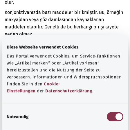
olur.
Konjonktivanızda bazı maddeler birikmiştir. Bu, örneğin
makyajdan veya göz damlasından kaynaklanan
maddeler olabilir. Genellikle bu herhangi bir şikayete
neden olmaz.
Ek kodlar
Diese Webseite verwendet Cookies
Das Portal verwendet Cookies, um Service-Funktionen
wie „Artikel merken“ oder „Artikel vorlesen“
bereitzustellen und die Nutzung der Seite zu
Not
verbessern. Informationen und Widerspruchsoptionen
finden Sie in den
Cookie-
Einstellungen
der
Datenschutzerklärung
.
Kaynak
Federal Sağlık Bakanlığı (BMG) adına "Was hab' ich?"
E
gemeinnützige GmbH tarafından sağlanmıştır.
Notwendig
i
n