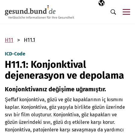
Gezinme menüsünü atla
Seçili dil
TR
Me
Arama
H11
H11.1
ICD-Code
H11.1: Konjonktival
dejenerasyon ve depolama
Konjonktivanız değişime uğramıştır.
Şeffaf konjonktiva, gözü ve göz kapaklarının iç kısmını
kaplar. Konjonktiva, göz yaşıyla birlikte gözün üzerinde
sıvı bir film oluşturur. Konjonktiva, göz kapakları ve
gözün üzerindeki sıvı, gözü dış etkilere karşı korur.
Konjonktiva, patojenlere karşı savaşmaya da yardımcı