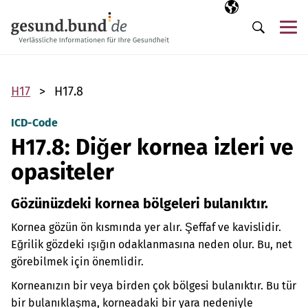
Gezinme menüsünü atla
Seçili dil
TR
Me
Arama
H17
H17.8
ICD-Code
H17.8: Diğer kornea izleri ve
opasiteler
Gözünüzdeki kornea bölgeleri bulanıktır.
Kornea gözün ön kısmında yer alır. Şeffaf ve kavislidir.
Eğrilik gözdeki ışığın odaklanmasına neden olur. Bu, net
görebilmek için önemlidir.
Korneanızın bir veya birden çok bölgesi bulanıktır. Bu tür
bir bulanıklaşma, korneadaki bir yara nedeniyle