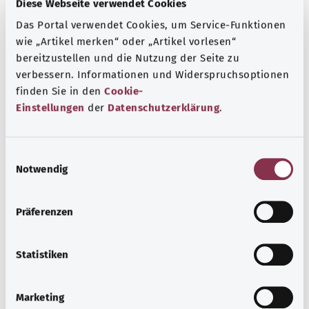
Kapsamlı bilgi
Diese Webseite verwendet Cookies
Diğer yazılar
Das Portal verwendet Cookies, um Service-Funktionen
wie „Artikel merken“ oder „Artikel vorlesen“
bereitzustellen und die Nutzung der Seite zu
verbessern. Informationen und Widerspruchsoptionen
finden Sie in den
Cookie-
Einstellungen
der
Datenschutzerklärung
.
E
Notwendig
i
n
w
Präferenzen
i
Gözdeki küçük yabancı cisimler
l
l
Statistiken
Küçük yabancı cisimler göze kolayca girebilir. Bu
i
durumda bazen gözün korneası hasar görür. Yüzeysel
g
hasarlar genellikle kısa sürede iyileşir.
Marketing
u