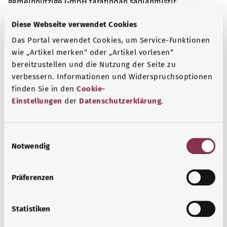
gemeinnützige GmbH tarafından sağlanmıştır.
Diese Webseite verwendet Cookies
Das Portal verwendet Cookies, um Service-Funktionen
Kapsamlı bilgi
wie „Artikel merken“ oder „Artikel vorlesen“
Diğer yazılar
bereitzustellen und die Nutzung der Seite zu
verbessern. Informationen und Widerspruchsoptionen
finden Sie in den
Cookie-
Einstellungen
der
Datenschutzerklärung
.
E
Notwendig
i
n
w
Präferenzen
i
l
l
Statistiken
Akut orta kulak iltihabı
i