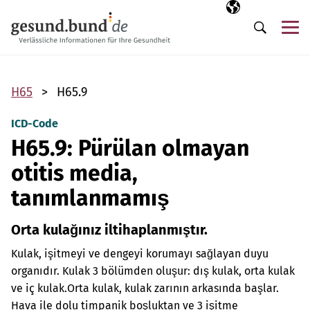
Gezinme menüsünü atla
Seçili dil
TR
Me
Arama
H65
H65.9
ICD-Code
H65.9: Pürülan olmayan
otitis media,
tanımlanmamış
Orta kulağınız iltihaplanmıştır.
Kulak, işitmeyi ve dengeyi korumayı sağlayan duyu
organıdır. Kulak 3 bölümden oluşur: dış kulak, orta kulak
ve iç kulak.
Orta kulak, kulak zarının arkasında başlar.
Hava ile dolu timpanik boşluktan ve 3 işitme