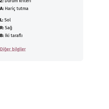
Z:
Durum kriteri
A:
Hariç tutma
L:
Sol
R:
Sağ
B:
İki taraflı
Diğer bilgiler