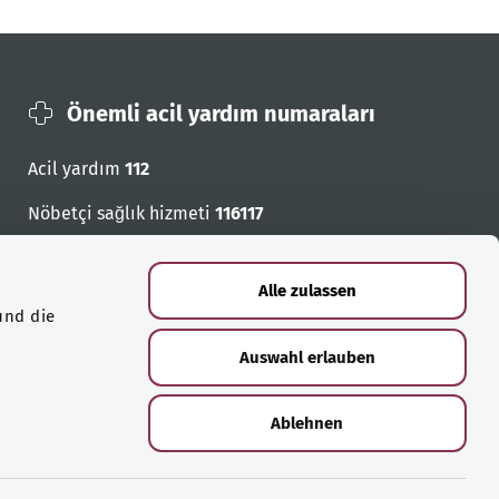
Önemli acil yardım numaraları
Acil yardım
112
Nöbetçi sağlık hizmeti
116117
Acil cagri numaralari
Alle zulassen
und die
Auswahl erlauben
Ablehnen