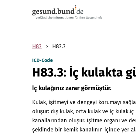
Gezinme menüsünü atla
H83
H83.3
ICD-Code
H83.3: İç kulakta g
İç kulağınız zarar görmüştür.
Kulak, işitmeyi ve dengeyi korumayı sağl
oluşur: dış kulak, orta kulak ve iç kulak.
İç
kanallarından oluşur. İşitme organı ve de
şeklinde bir kemik kanalının içinde yer a