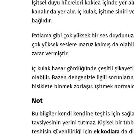
İşitsel duyu hücreleri koklea içinde yer a
kanalında yer alır. İç kulak, işitme siniri 
bağlıdır.
Patlama gibi çok yüksek bir ses duydunuz.
çok yüksek seslere maruz kalmış da olabili
zarar vermiştir.
İç kulak hasar gördüğünde çeşitli şikayetl
olabilir. Bazen dengenizle ilgili sorunlar
bisiklete binmek zorlaşır. İşitmek normald
Not
Bu bilgiler kendi kendine teşhis için sağl
tavsiyesinin yerini tutmaz. Kişisel bir tıbb
teşhisin güvenilirliği için
ek kodlara
da di