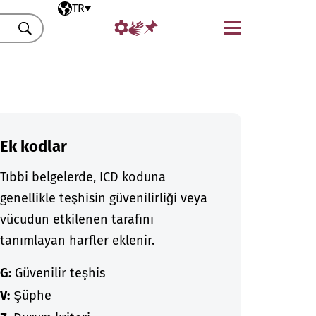
Seçili dil
TR
Menü
Ara
Ek kodlar
Tıbbi belgelerde, ICD koduna
genellikle teşhisin güvenilirliği veya
vücudun etkilenen tarafını
tanımlayan harfler eklenir.
G:
Güvenilir teşhis
V:
Şüphe