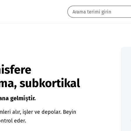
isfere
ma, subkortikal
na gelmiştir.
leri alır, işler ve depolar. Beyin
ontrol eder.