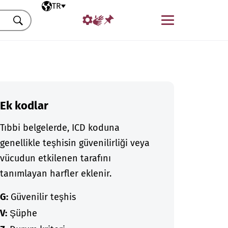
Seçili dil
TR
Menü
Ara
Ek kodlar
Tıbbi belgelerde, ICD koduna
genellikle teşhisin güvenilirliği veya
vücudun etkilenen tarafını
tanımlayan harfler eklenir.
G:
Güvenilir teşhis
V:
Şüphe