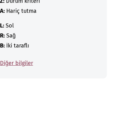
Z:
Durum kriteri
A:
Hariç tutma
L:
Sol
R:
Sağ
B:
İki taraflı
Diğer bilgiler