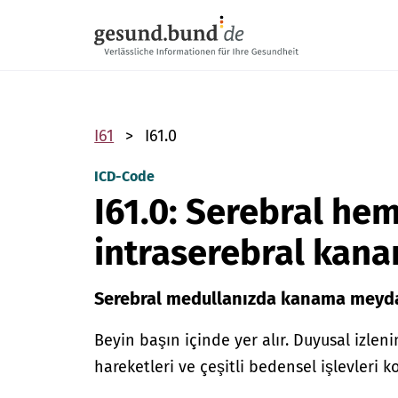
Gezinme menüsünü atla
I61
I61.0
ICD-Code
I61.0: Serebral hem
intraserebral kana
Serebral medullanızda kanama meyda
Beyin başın içinde yer alır. Duyusal izlenim
hareketleri ve çeşitli bedensel işlevleri k