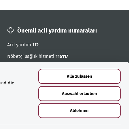
Önemli acil yardım numaraları
Acil yardım
112
Nöbetçi sağlık hizmeti
116117
Acil cagri numaralari
Alle zulassen
und die
Auswahl erlauben
Ablehnen