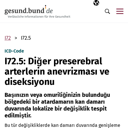
Gezinme menüsünü atla
Seçili dil
TR
Me
Arama
I72
I72.5
ICD-Code
I72.5: Diğer preserebral
arterlerin anevrizması ve
diseksiyonu
Başınızın veya omuriliğinizin bulunduğu
bölgedeki bir atardamarın kan damarı
duvarında lokalize bir değişiklik tespit
edilmiştir.
Bu tür değişikliklerde kan damarı duvarında genişleme