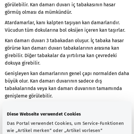
görülebilir. Kan damarı duvarı iç tabakasının hasar
görmüş olması da mümkündür.
Atardamarlar, kanı kalpten taşıyan kan damarlarıdır.
Vücudun tüm dokularına bol oksijen içeren kan taşırlar.
Kan damarı duvarı 3 tabakadan oluşur. İç tabaka hasar
görürse kan damarı duvarı tabakalarının arasına kan
girebilir. Diğer tabakalar da yırtılırsa kan çevredeki
dokuya girebilir.
Genişleyen kan damarlarının genel çapı normalden daha
büyük olur. Kan damarı duvarının sadece dış
tabakalarında veya kan damarı duvarının tamamında
genişleme görülebilir.
Bir kan damarı genişlediğinde genellikle bunu fark
edemezsiniz. Ancak bu noktada kan damarı duvarının
Diese Webseite verwendet Cookies
yırtılma riski vardır. Bu durumda kanama meydana
Das Portal verwendet Cookies, um Service-Funktionen
gelebilir. Kan damarı duvarı tabakaları arasına kan
wie „Artikel merken“ oder „Artikel vorlesen“