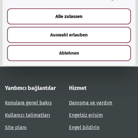
Başa dön
a
u
Alle zulassen
s
gesund.bund.de
w
Federal Sağlık Bakanlığı'nın
Auswahl erlauben
a
bir hizmetidir.
h
l
Ablehnen
Yardımcı bağlantılar
Hizmet
Konulara genel bakış
Danışma ve yardım
Kullanıcı talimatları
Engelsiz erişim
Site planı
Engel bildirin