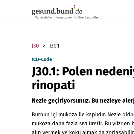
Gezinme menüsünü atla
J30
J30.1
ICD-Code
J30.1: Polen nedeni
rinopati
Nezle geçiriyorsunuz. Bu nezleye aler
Burnun içi mukoza ile kaplıdır. Nezle ol
mukoza daha fazla sıvı üretir. Bu yüzden
alıp vermek ve koku almak da zorlaşabilir