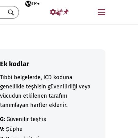
Seçili dil
TR
Menü
Ara
Ek kodlar
Tıbbi belgelerde, ICD koduna
genellikle teşhisin güvenilirliği veya
vücudun etkilenen tarafını
tanımlayan harfler eklenir.
G:
Güvenilir teşhis
V:
Şüphe