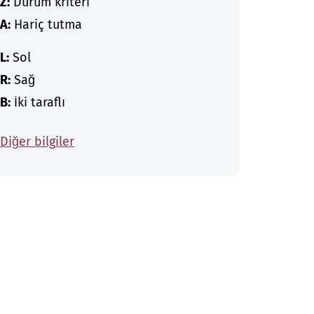
Z:
Durum kriteri
A:
Hariç tutma
L:
Sol
R:
Sağ
B:
İki taraflı
Diğer bilgiler