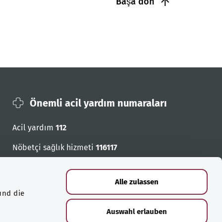
Başa dön
Önemli acil yardım numaraları
Acil yardım
112
Nöbetçi sağlık hizmeti
116117
Acil cagri numaralari
Alle zulassen
und die
Auswahl erlauben