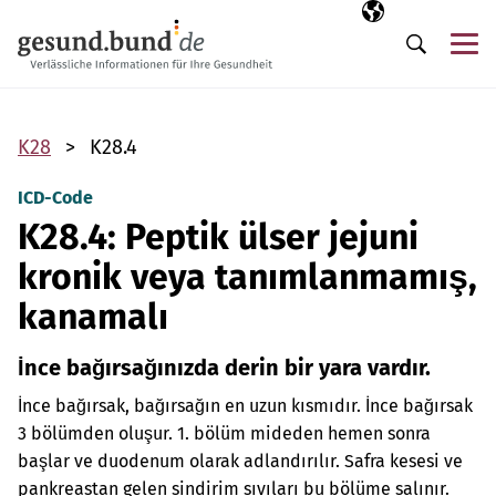
Gezinme menüsünü atla
Seçili dil
TR
Me
Arama
K28
K28.4
ICD-Code
K28.4: Peptik ülser jejuni
kronik veya tanımlanmamış,
kanamalı
İnce bağırsağınızda derin bir yara vardır.
İnce bağırsak, bağırsağın en uzun kısmıdır. İnce bağırsak
3 bölümden oluşur. 1. bölüm mideden hemen sonra
başlar ve duodenum olarak adlandırılır. Safra kesesi ve
pankreastan gelen sindirim sıvıları bu bölüme salınır.