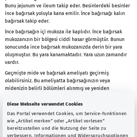
Bunu jejunum ve ileum takip eder. Besinlerdeki besinler
ince bağırsak yoluyla kana emilir. İnce bağırsağı kalın
bağırsak takip eder.
İnce bağırsağın içi mukoza ile kaplıdır. İnce bağırsak
mukozanızın bir bölgesi ciddi hasar görmüştür. Bunun
sonucunda ince bağırsak mukozanızda derin bir yara
oluşmuştur. Bu yara kanamaktadır. Yara uzun zamandır
vardır.
Geçmişte mide ve bağırsak ameliyatı geçirmiş
olabilirsiniz. Bu ameliyatta bağırsağınızın veya
midenizin belirli bölümleri alınmış ve yeniden
birleştirilmiş olabilir. Bunun sonucunda mide asidi ince
bağırsağa girebilir ve ince bağırsağın mukozasına zarar
Diese Webseite verwendet Cookies
verebilir.
Das Portal verwendet Cookies, um Service-Funktionen
wie „Artikel merken“ oder „Artikel vorlesen“
Yara, karın ağrısına yol açabilir. Ayrıca mide bulantısı
bereitzustellen und die Nutzung der Seite zu
görülebilir ve karında rahatsız edici bir doluluk
verbessern. Informationen und Widerspruchsoptionen