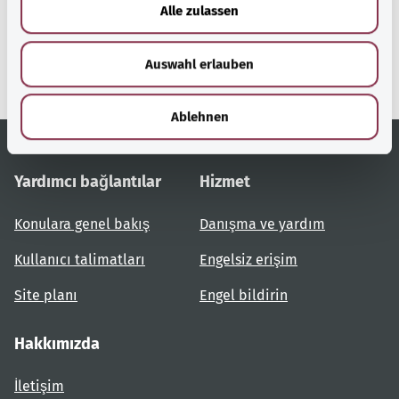
u
gesund.bund.de
Alle zulassen
s
Federal Sağlık Bakanlığı'nın
bir hizmetidir.
w
Auswahl erlauben
a
h
l
Ablehnen
Yardımcı bağlantılar
Hizmet
Konulara genel bakış
Danışma ve yardım
Kullanıcı talimatları
Engelsiz erişim
Site planı
Engel bildirin
Hakkımızda
İletişim