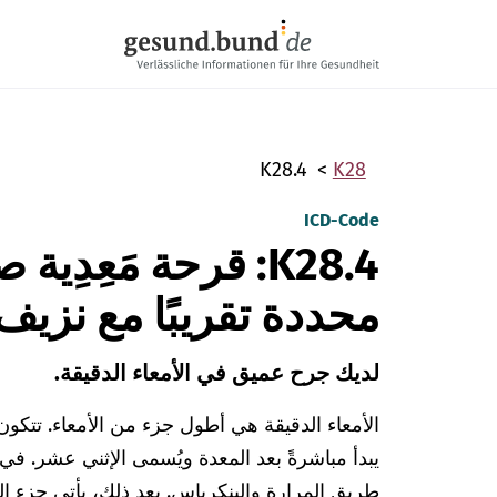
تخطي التنقل
K28.4
K28
ICD-Code
K28.4: قرحة مَعِدِ
محددة تقريبًا مع نزيف
لديك جرح عميق في الأمعاء الدقيقة.
يبدأ مباشرةً بعد المعدة ويُسمى الإثني عشر. ف
طريق المرارة والبنكرياس. بعد ذلك، يأتي جزء ا