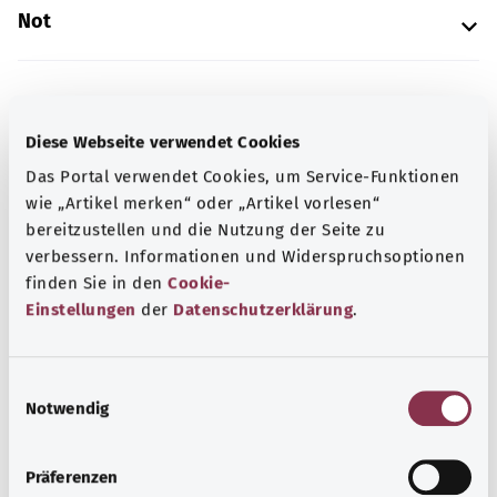
Not
Kaynak
Diese Webseite verwendet Cookies
Federal Sağlık Bakanlığı (BMG) adına "Was hab' ich?"
Das Portal verwendet Cookies, um Service-Funktionen
gemeinnützige GmbH tarafından sağlanmıştır.
wie „Artikel merken“ oder „Artikel vorlesen“
bereitzustellen und die Nutzung der Seite zu
verbessern. Informationen und Widerspruchsoptionen
Kapsamlı bilgi
finden Sie in den
Cookie-
Diğer yazılar
Einstellungen
der
Datenschutzerklärung
.
E
Notwendig
i
n
w
Präferenzen
i