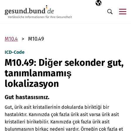
Gezinme menüsünü atla
Seçili dil
TR
Me
Arama
M10.4
M10.49
ICD-Code
M10.49: Diğer sekonder gut,
tanımlanmamış
lokalizasyon
Gut hastasısınız.
Gut, ürik asit kristallerinin dokularda biriktiği bir
hastalıktır. Kanınızda çok fazla ürik asit varsa ürik asit
kristalleri birikebilir. Kanınızda çok fazla ürik asit
bulunmasının birkaç nedeni vardır. Örneğin çok fazla et