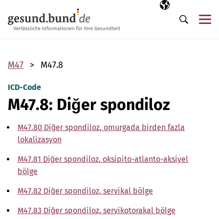
Gezinme menüsünü atla
Seçili dil
TR
Me
Arama
M47
M47.8
ICD-Code
M47.8: Diğer spondiloz
M47.80 Diğer spondiloz, omurgada birden fazla
lokalizasyon
M47.81 Diğer spondiloz, oksipito-atlanto-aksiyel
bölge
M47.82 Diğer spondiloz, servikal bölge
M47.83 Diğer spondiloz, servikotorakal bölge