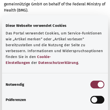
gemeinnützige GmbH on behalf of the Federal Ministry of
Health (BMG).
Diese Webseite verwendet Cookies
Das Portal verwendet Cookies, um Service-Funktionen
wie „Artikel merken“ oder „Artikel vorlesen“
Kapsamlı bilgi
bereitzustellen und die Nutzung der Seite zu
Diğer yazılar
verbessern. Informationen und Widerspruchsoptionen
finden Sie in den
Cookie-
Einstellungen
der
Datenschutzerklärung
.
E
Notwendig
i
n
w
Präferenzen
i
l