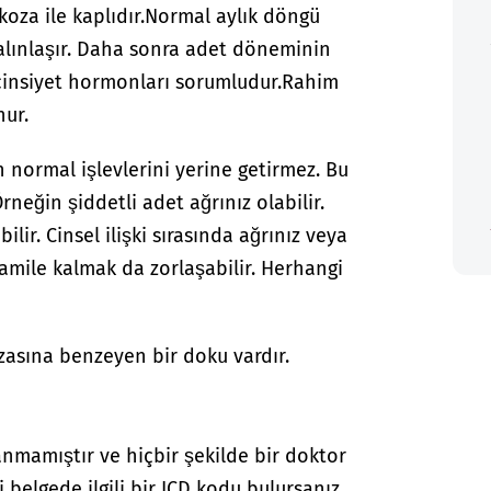
oza ile kaplıdır.
Normal aylık döngü
alınlaşır. Daha sonra adet döneminin
 cinsiyet hormonları sorumludur.
Rahim
nur.
normal işlevlerini yerine getirmez. Bu
rneğin şiddetli adet ağrınız olabilir.
r. Cinsel ilişki sırasında ağrınız veya
 hamile kalmak da zorlaşabilir. Herhangi
asına benzeyen bir doku vardır.
anmamıştır ve hiçbir şekilde bir doktor
i belgede ilgili bir ICD kodu bulursanız,