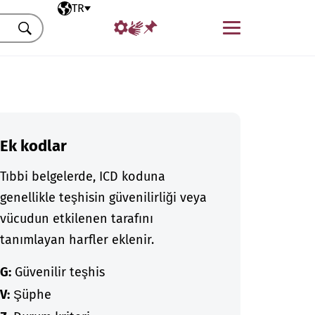
Seçili dil
TR
Menü
Ara
Ek kodlar
Tıbbi belgelerde, ICD koduna
genellikle teşhisin güvenilirliği veya
vücudun etkilenen tarafını
tanımlayan harfler eklenir.
G:
Güvenilir teşhis
V:
Şüphe