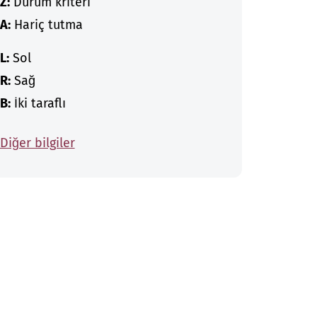
Z:
Durum kriteri
A:
Hariç tutma
L:
Sol
R:
Sağ
B:
İki taraflı
Diğer bilgiler