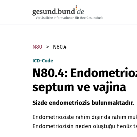
Gezinme menüsünü atla
N80
N80.4
ICD-Code
N80.4: Endometrioz
septum ve vajina
Sizde endometriozis bulunmaktadır.
Endometrioziste rahim dışında rahim muk
Endometriozisin neden oluştuğu henüz t