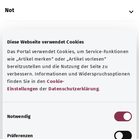
Not
Kaynak
Diese Webseite verwendet Cookies
Federal Sağlık Bakanlığı (BMG) adına "Was hab' ich?"
Das Portal verwendet Cookies, um Service-Funktionen
gemeinnützige GmbH tarafından sağlanmıştır.
wie „Artikel merken“ oder „Artikel vorlesen“
bereitzustellen und die Nutzung der Seite zu
verbessern. Informationen und Widerspruchsoptionen
Kapsamlı bilgi
finden Sie in den
Cookie-
Einstellungen
der
Datenschutzerklärung
.
Diğer yazılar
E
Notwendig
i
n
w
Präferenzen