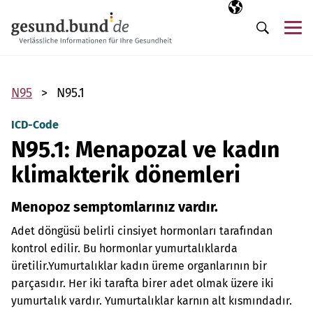
Gezinme menüsünü atla
Seçili dil
TR
Me
Arama
N95
N95.1
ICD-Code
N95.1: Menapozal ve kadın
klimakterik dönemleri
Menopoz semptomlarınız vardır.
Adet döngüsü belirli cinsiyet hormonları tarafından
kontrol edilir. Bu hormonlar yumurtalıklarda
üretilir.
Yumurtalıklar kadın üreme organlarının bir
parçasıdır. Her iki tarafta birer adet olmak üzere iki
yumurtalık vardır. Yumurtalıklar karnın alt kısmındadır.