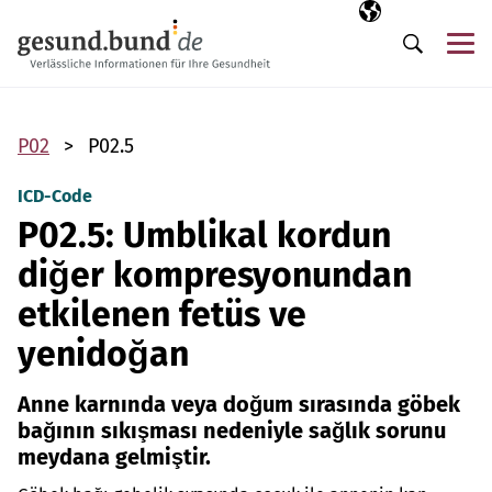
Gezinme menüsünü atla
Seçili dil
TR
Me
Arama
P02
P02.5
ICD-Code
P02.5: Umblikal kordun
diğer kompresyonundan
etkilenen fetüs ve
yenidoğan
Anne karnında veya doğum sırasında göbek
bağının sıkışması nedeniyle sağlık sorunu
meydana gelmiştir.