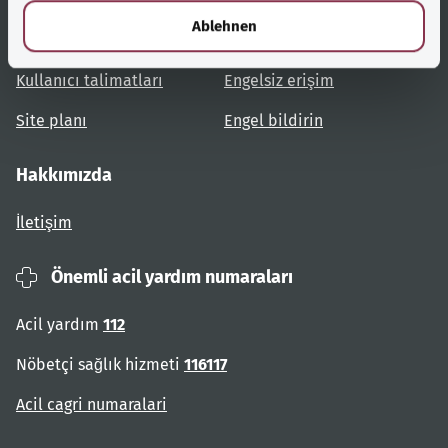
l
Ablehnen
Konulara genel bakış
Danışma ve yardım
Kullanıcı talimatları
Engelsiz erişim
Site planı
Engel bildirin
Hakkımızda
İletişim
Önemli acil yardım numaraları
Acil yardım
112
Nöbetçi sağlık hizmeti
116117
Acil cagri numaralari