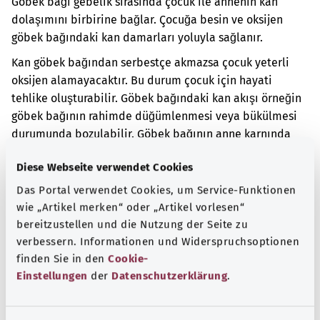
Göbek bağı gebelik sırasında çocuk ile annenin kan
dolaşımını birbirine bağlar. Çocuğa besin ve oksijen
göbek bağındaki kan damarları yoluyla sağlanır.
Kan göbek bağından serbestçe akmazsa çocuk yeterli
oksijen alamayacaktır. Bu durum çocuk için hayati
tehlike oluşturabilir. Göbek bağındaki kan akışı örneğin
göbek bağının rahimde düğümlenmesi veya bükülmesi
durumunda bozulabilir. Göbek bağının anne karnında
veya doğum sırasında çocuğun vücudunun bazı
Diese Webseite verwendet Cookies
kısımlarına dolanması durumunda da kan akışı
bozulabilir.
Das Portal verwendet Cookies, um Service-Funktionen
wie „Artikel merken“ oder „Artikel vorlesen“
Ek kodlar
bereitzustellen und die Nutzung der Seite zu
verbessern. Informationen und Widerspruchsoptionen
finden Sie in den
Cookie-
Einstellungen
der
Datenschutzerklärung
.
Not