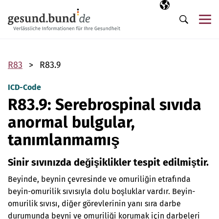
Gezinme menüsünü atla
Seçili dil
TR
Me
Arama
R83
R83.9
ICD-Code
R83.9: Serebrospinal sıvıda
anormal bulgular,
tanımlanmamış
Sinir sıvınızda değişiklikler tespit edilmiştir.
Beyinde, beynin çevresinde ve omuriliğin etrafında
beyin-omurilik sıvısıyla dolu boşluklar vardır. Beyin-
omurilik sıvısı, diğer görevlerinin yanı sıra darbe
durumunda beyni ve omuriliği korumak için darbeleri