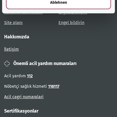
Konulara genel bakış
Danışma ve yardım
Ablehnen
Kullanıcı talimatları
Engelsiz erişim
Site planı
Engel bildirin
Hakkımızda
İletişim
Önemli acil yardım numaraları
Acil yardım
112
Nöbetçi sağlık hizmeti
116117
Acil cagri numaralari
Sertifikasyonlar