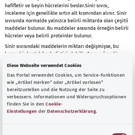
hafifletir ve beyin hücrelerini besler.
Sinir sıvısı,
inceleme için genellikle sırtın alt kısmından alınır. Sinir
sıvısında normalde yalnızca belirli miktarda olan çeşitli
maddeler bulunur. Bu maddeler arasında örneğin belirli
hücreler veya belirli proteinler bulunur.
Sinir sıvısındaki maddelerin miktarı değişmişse, bu
bazen bir hastalığın belirtisi olabilir. Sonuç, örneğin
sinir sıvısının ne zaman alındığına veya incelenene
Diese Webseite verwendet Cookies
kadar ne koşullarda saklandığına da bağlı olabilir.
Das Portal verwendet Cookies, um Service-Funktionen
Ek kodlar
wie „Artikel merken“ oder „Artikel vorlesen“
bereitzustellen und die Nutzung der Seite zu
verbessern. Informationen und Widerspruchsoptionen
finden Sie in den
Cookie-
Not
Einstellungen
der
Datenschutzerklärung
.
E
Kaynak