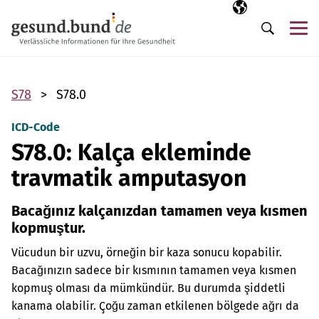
Gezinme menüsünü atla
Seçili dil
TR
Me
Arama
S78
S78.0
ICD-Code
S78.0: Kalça ekleminde
travmatik amputasyon
Bacağınız kalçanızdan tamamen veya kısmen
kopmuştur.
Vücudun bir uzvu, örneğin bir kaza sonucu kopabilir.
Bacağınızın sadece bir kısmının tamamen veya kısmen
kopmuş olması da mümkündür. Bu durumda şiddetli
kanama olabilir. Çoğu zaman etkilenen bölgede ağrı da