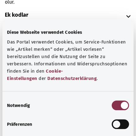
olur.
Ek kodlar
Diese Webseite verwendet Cookies
Not
Das Portal verwendet Cookies, um Service-Funktionen
wie „Artikel merken“ oder „Artikel vorlesen“
bereitzustellen und die Nutzung der Seite zu
verbessern. Informationen und Widerspruchsoptionen
Kaynak
finden Sie in den
Cookie-
Federal Sağlık Bakanlığı (BMG) adına "Was hab' ich?"
Einstellungen
der
Datenschutzerklärung
.
gemeinnützige GmbH tarafından sağlanmıştır.
E
Notwendig
i
Başa dön
n
w
Präferenzen
i
gesund.bund.de
l