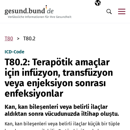
Gezinme menüsünü atla
Seçili dil
TR
Me
Arama
T80
T80.2
ICD-Code
T80.2: Terapötik amaçlar
için infüzyon, transfüzyon
veya enjeksiyon sonrası
enfeksiyonlar
Kan, kan bileşenleri veya belirli ilaçlar
aldıktan sonra vücudunuzda iltihap oluştu.
Kan, kan bileşenleri veya belirli ilaçlar küçük bir tüple