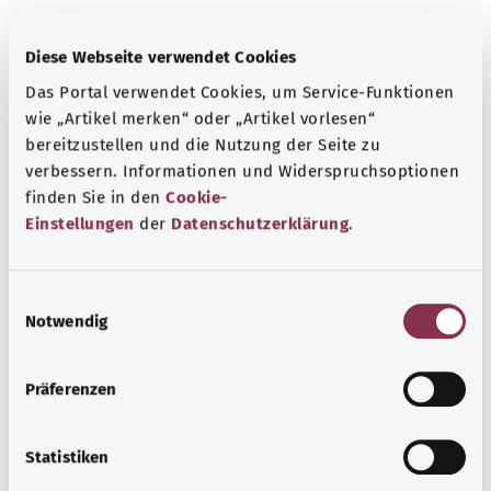
Diese Webseite verwendet Cookies
Kapsamlı bilgi
Das Portal verwendet Cookies, um Service-Funktionen
Diğer yazılar
wie „Artikel merken“ oder „Artikel vorlesen“
bereitzustellen und die Nutzung der Seite zu
verbessern. Informationen und Widerspruchsoptionen
finden Sie in den
Cookie-
Einstellungen
der
Datenschutzerklärung
.
E
Notwendig
i
n
w
Präferenzen
i
l
Sepsis
l
Statistiken
i
Kan zehirlenmesi olarak da bilinen sepsis, vücudun