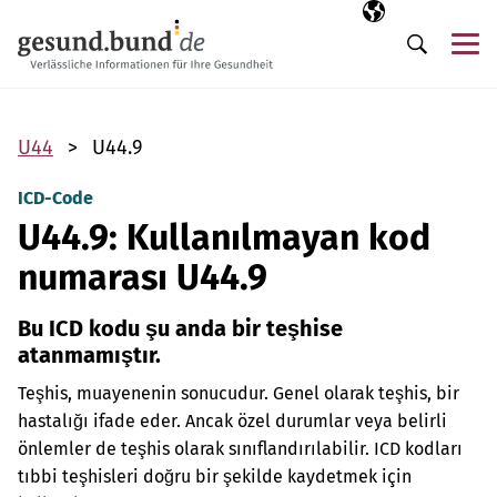
Gezinme menüsünü atla
Seçili dil
TR
Me
Arama
U44
U44.9
ICD-Code
U44.9: Kullanılmayan kod
numarası U44.9
Bu ICD kodu şu anda bir teşhise
atanmamıştır.
Teşhis, muayenenin sonucudur. Genel olarak teşhis, bir
hastalığı ifade eder. Ancak özel durumlar veya belirli
önlemler de teşhis olarak sınıflandırılabilir. ICD kodları
tıbbi teşhisleri doğru bir şekilde kaydetmek için