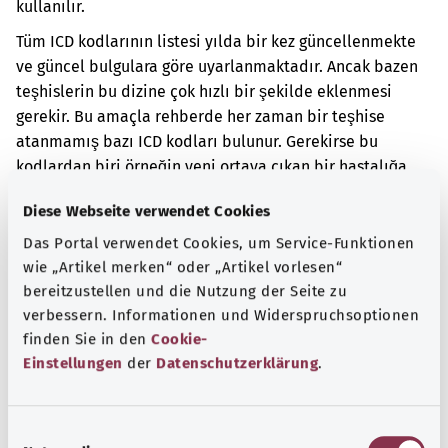
kullanılır.
Tüm ICD kodlarının listesi yılda bir kez güncellenmekte
ve güncel bulgulara göre uyarlanmaktadır. Ancak bazen
teşhislerin bu dizine çok hızlı bir şekilde eklenmesi
gerekir. Bu amaçla rehberde her zaman bir teşhise
atanmamış bazı ICD kodları bulunur. Gerekirse bu
kodlardan biri örneğin yeni ortaya çıkan bir hastalığa
atanabilir. Örneğin, COVID-19 salgınının başlangıcında
Diese Webseite verwendet Cookies
durum böyleydi.
Das Portal verwendet Cookies, um Service-Funktionen
Ek kodlar
wie „Artikel merken“ oder „Artikel vorlesen“
bereitzustellen und die Nutzung der Seite zu
verbessern. Informationen und Widerspruchsoptionen
finden Sie in den
Cookie-
Not
Einstellungen
der
Datenschutzerklärung
.
Kaynak
E