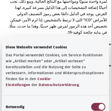
لمرة واحدة سنويًا ومواءمتها مع النتائج الحالية. ومع ذلك، تجب
أحيانًا إضافة التشخيصات إلى هذا الدليل بسرعة كبيرة. لهذا
الغرض، يوجد في الدليل دائمًا بعض رموز التصنيف الدولي
للأمراض "ICD" التي لا ترتبط بالتشخيص. إذا لزم الأمر، فيمكن
تخصيص أحد هذه الرموز لمرض ظهر حديثًا. وهذا ما حدث، مثلًا،
في بداية جائحة كوفيد-19.
العلامات الإضافية
Diese Webseite verwendet Cookies
Das Portal verwendet Cookies, um Service-Funktionen
wie „Artikel merken“ oder „Artikel vorlesen“
إرشاد
bereitzustellen und die Nutzung der Seite zu
verbessern. Informationen und Widerspruchsoptionen
finden Sie in den
Cookie-
Einstellungen
der
Datenschutzerklärung
.
المصدر
مُقدم من شركة "Was hab’ ich?‎" ذات المسؤولية المحدودة غير
الربحية بالنيابة عن الوزارة الاتحادية للصحة (BMG).
E
Notwendig
i