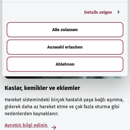
g
Details zeigen
s
a
u
Alle zulassen
s
w
Auswahl erlauben
a
h
l
Ablehnen
Kaslar, kemikler ve eklemler
Hareket sistemindeki birçok hastalık yaşa bağlı aşınma,
giderek daha az hareket etme ve çok fazla oturma gibi
nedenlerden kaynaklanır.
Ayrıntılı bilgi edinin