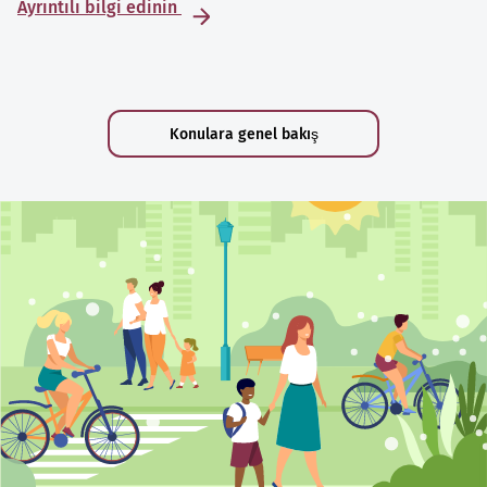
Ayrıntılı bilgi edinin
Konulara genel bakış