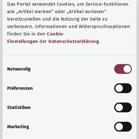
Das Portal verwendet Cookies, um Service-Funktionen
wie „Artikel merken“ oder „Artikel vorlesen“
bereitzustellen und die Nutzung der Seite zu
verbessern. Informationen und Widerspruchsoptionen
finden Sie in den
Cookie-
Einstellungen
der
Datenschutzerklärung
.
E
Notwendig
i
n
w
Präferenzen
i
Ruh ve huzur
l
Spor mu, meditasyon mu? Günlük yaşamın stres ve
l
Statistiken
sıkıntılarıyla başa çıkmak, iç huzuru arttırmak veya
i
dinlenmek için çeşitli önlemler vardır.
g
Marketing
u
Ayrıntılı bilgi edinin
n