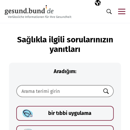
Gezinme menüsünü atla
Seçili dil
TR
Me
Arama
Sağlıkla ilgili sorularınızın
yanıtları
Aradığım:
Ara
bir tıbbi uygulama