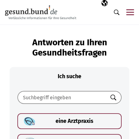
Navigation überspringen
Ausgewählte Sp
DE
Me
Suche
Antworten zu Ihren
Gesundheitsfragen
Ich suche
Suchen
eine Arztpraxis