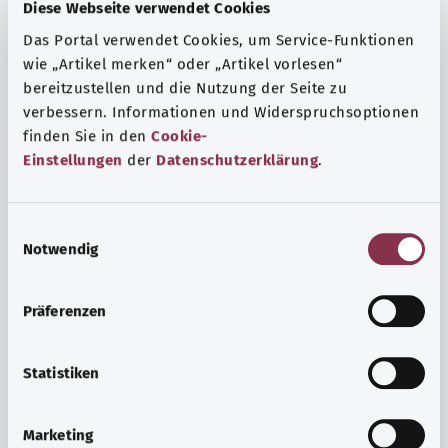
Fragen und eine intensive Lebenserfahrung. Welche
Diese Webseite verwendet Cookies
Beratungen und Untersuchungen Schwangere in
Das Portal verwendet Cookies, um Service-Funktionen
Anspruch nehmen können, erfahren Sie hier.
wie „Artikel merken“ oder „Artikel vorlesen“
bereitzustellen und die Nutzung der Seite zu
Mehr erfahren
verbessern. Informationen und Widerspruchsoptionen
finden Sie in den
Cookie-
Einstellungen
der
Datenschutzerklärung
.
E
Notwendig
i
n
w
Präferenzen
i
l
l
Statistiken
i
Psyche und Wohlbefinden
g
Marketing
u
Sport oder Meditation? Es gibt verschiedene