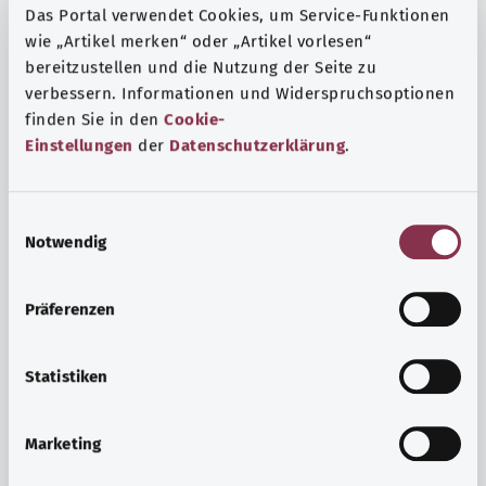
Das Portal verwendet Cookies, um Service-Funktionen
wie „Artikel merken“ oder „Artikel vorlesen“
bereitzustellen und die Nutzung der Seite zu
verbessern. Informationen und Widerspruchsoptionen
finden Sie in den
Cookie-
Einstellungen
der
Datenschutzerklärung
.
E
Notwendig
i
n
w
Präferenzen
i
Ruh ve huzur
l
Spor mu, meditasyon mu? Günlük yaşamın stres ve
l
Statistiken
sıkıntılarıyla başa çıkmak, iç huzuru arttırmak veya
i
dinlenmek için çeşitli önlemler vardır.
g
Marketing
u
Ayrıntılı bilgi edinin
n