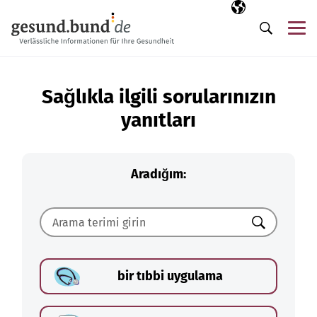
Gezinme menüsünü atla
Seçili dil
TR
Me
Arama
Sağlıkla ilgili sorularınızın
yanıtları
Aradığım:
Ara
bir tıbbi uygulama