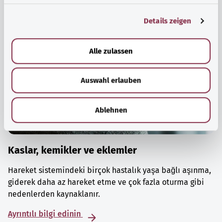
g
Details zeigen
s
a
u
Alle zulassen
s
w
Auswahl erlauben
a
h
l
Ablehnen
Kaslar, kemikler ve eklemler
Hareket sistemindeki birçok hastalık yaşa bağlı aşınma,
giderek daha az hareket etme ve çok fazla oturma gibi
nedenlerden kaynaklanır.
Ayrıntılı bilgi edinin