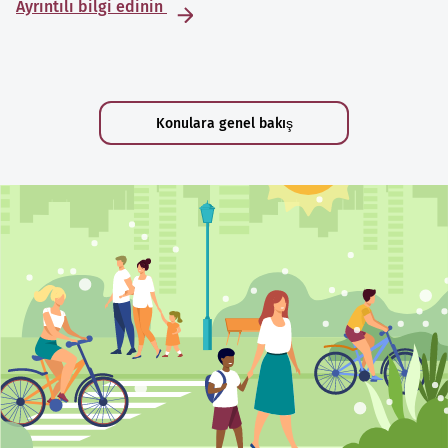
Ayrıntılı bilgi edinin
Konulara genel bakış