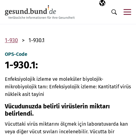
Gezinme menüsünü atla
Seçili dil
TR
Me
Arama
1-930
1-930.1
OPS-Code
1-930.1:
Enfeksiyolojik izleme ve moleküler biyolojik-
mikrobiyolojik tanı: Enfeksiyolojik izleme: Kantitatif virüs
nükleik asit tayini
Vücudunuzda belirli virüslerin miktarı
belirlendi.
Vücuttaki virüs miktarını ölçmek için laboratuvarda kan
veya diğer vücut sıvıları incelenebilir. Vücutta bir