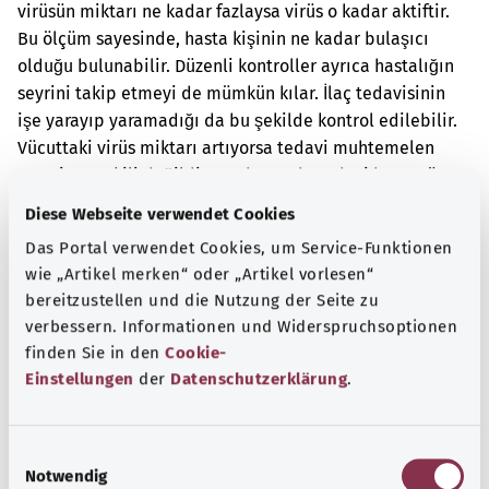
virüsün miktarı ne kadar fazlaysa virüs o kadar aktiftir.
Bu ölçüm sayesinde, hasta kişinin ne kadar bulaşıcı
olduğu bulunabilir. Düzenli kontroller ayrıca hastalığın
seyrini takip etmeyi de mümkün kılar. İlaç tedavisinin
işe yarayıp yaramadığı da bu şekilde kontrol edilebilir.
Vücuttaki virüs miktarı artıyorsa tedavi muhtemelen
yeterince etkili değildir. Bu durumda tedavi buna göre
ayarlanabilir.
Diese Webseite verwendet Cookies
Ek kodlar
Das Portal verwendet Cookies, um Service-Funktionen
wie „Artikel merken“ oder „Artikel vorlesen“
bereitzustellen und die Nutzung der Seite zu
verbessern. Informationen und Widerspruchsoptionen
Not
finden Sie in den
Cookie-
Einstellungen
der
Datenschutzerklärung
.
Kaynak
E
Federal Sağlık Bakanlığı (BMG) adına "Was hab' ich?"
Notwendig
i