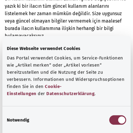
yazık ki bir ilacın tüm güncel kullanım alanlarını
listelemek her zaman mümkün değildir. Size uygunsuz
veya güncel olmayan bilgiler vermemek için maalesef
burada ilacın kullanımına ilişkin herhangi bir bilgi
bulamayacaksınız.
Ek kodlar
Diese Webseite verwendet Cookies
Das Portal verwendet Cookies, um Service-Funktionen
wie „Artikel merken“ oder „Artikel vorlesen“
bereitzustellen und die Nutzung der Seite zu
Not
verbessern. Informationen und Widerspruchsoptionen
finden Sie in den
Cookie-
Einstellungen
der
Datenschutzerklärung
.
Kaynak
Federal Sağlık Bakanlığı (BMG) adına "Was hab' ich?"
E
gemeinnützige GmbH tarafından sağlanmıştır.
Notwendig
i
n