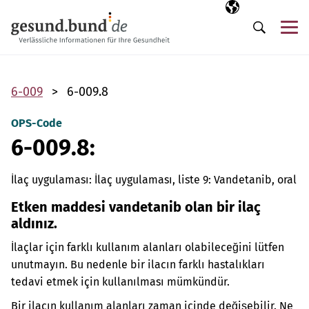
Gezinme menüsünü atla
Seçili dil
TR
Me
Arama
6-009
6-009.8
OPS-Code
6-009.8:
İlaç uygulaması: İlaç uygulaması, liste 9: Vandetanib, oral
Etken maddesi vandetanib olan bir ilaç
aldınız.
İlaçlar için farklı kullanım alanları olabileceğini lütfen
unutmayın. Bu nedenle bir ilacın farklı hastalıkları
tedavi etmek için kullanılması mümkündür.
Bir ilacın kullanım alanları zaman içinde değişebilir. Ne